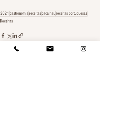
2021
gastronomia
receitas
bacalhau
receitas portuguesas
Receitas
Ver tudo
Posts recentes