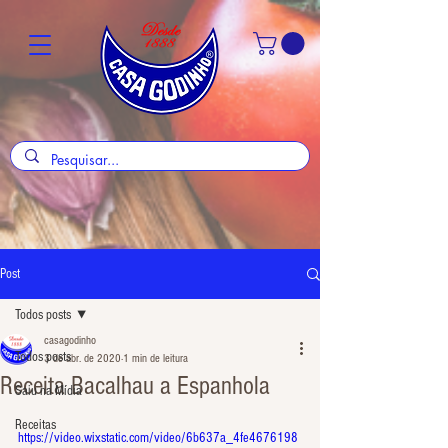
Post
Todos posts
casagodinho
Todos posts
3 de abr. de 2020
1 min de leitura
Receita Bacalhau a Espanhola
Saiu na Mídia
Receitas
https://video.wixstatic.com/video/6b637a_4fe4676198