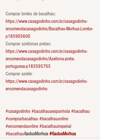
Comprar lombo de bacalhau: 
https://www.casagodinho.com.br/casagodinho-
encomendacasagodinho/Bacalhau-Morhua-Lombo-
p185905600
Comprar azeitonas pretas: 
https://www.casagodinho.com.br/casagodinho-
encomendacasagodinho/Azeitona-preta-
portuguesa-p183595765
Comprar azeite: 
https://www.casagodinho.com.br/casagodinho-
encomendacasagodinho
#casagodinho
#bacalhauaespanhola
#bacalhau
#comprarbacalhau
#bacalhauonline
#encomendaonline
#bacalhauimperial
#bacalhau
GadusMorhua 
#GadusMorhua