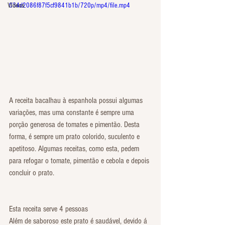
Vídeos
034d2086f87f5cf9841b1b/720p/mp4/file.mp4
A receita bacalhau à espanhola possui algumas 
variações, mas uma constante é sempre uma 
porção generosa de tomates e pimentão. Desta 
forma, é sempre um prato colorido, suculento e 
apetitoso. Algumas receitas, como esta, pedem 
para refogar o tomate, pimentão e cebola e depois 
concluir o prato.
Esta receita serve 4 pessoas
Além de saboroso este prato é saudável, devido á 