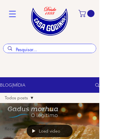
BLOG|MÍDIA
Todos posts
Todos posts
Saiu na Mídia
Receitas
Load video
Vídeos