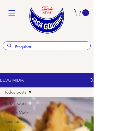
BLOG|MÍDIA
Todos posts
Todos posts
Saiu na Mídia
Receitas
Vídeos