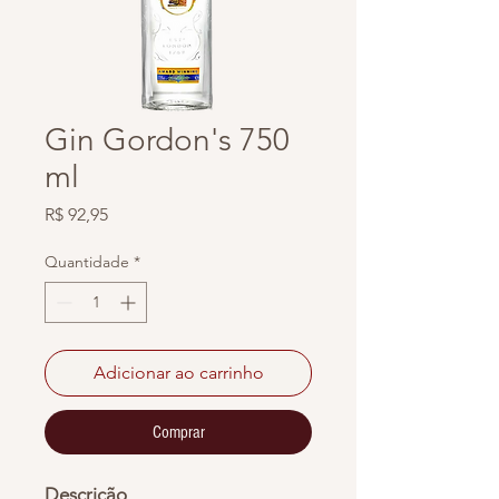
Gin Gordon's 750
ml
Preço
R$ 92,95
Quantidade
*
Adicionar ao carrinho
Comprar
Descrição