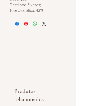
Destilado 3 vezes;
Teor alcoólico: 43%;
Premiado 4 vezes com royal
garante e uma impressionante
seleção de prêmios
internacionais de gin.
Produtos
relacionados