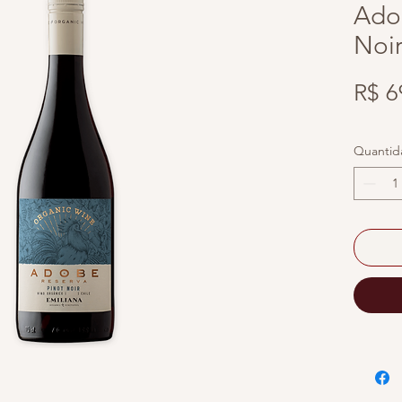
Ado
Noi
R$ 6
Quantid