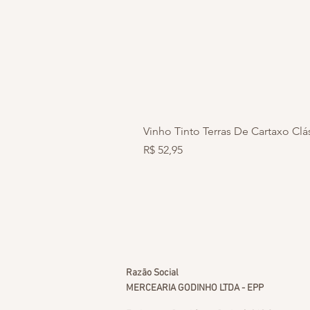
Vinho Tinto Terras De Cartaxo Cl
Preço
R$ 52,95
Razão Social
MERCEARIA GODINHO LTDA - EPP