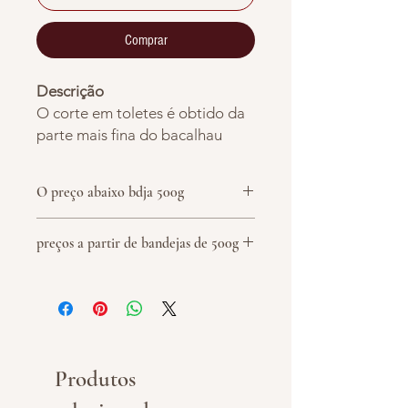
Comprar
Descrição
O corte em toletes é obtido da
parte mais fina do bacalhau
Gadus Morhua, é cortado em
pedaços de aproximadamente 6
O preço abaixo bdja 500g
cm e não possui espinhas. A
espessura média é de 1cm, o
preços a partir de bandejas de 500g
que torna o tempo de dessalgue
muito rápido, sendo possível
dessalgar de um dia para o
outro com apenas 3 a 4 trocas
de água em geladeira.
Produtos