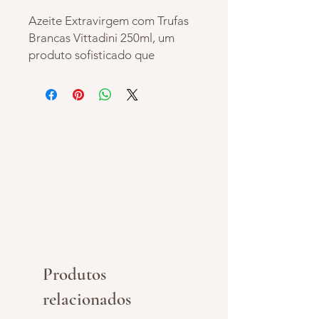
Azeite Extravirgem com Trufas
Brancas Vittadini 250ml, um
produto sofisticado que
combina a qualidade do azeite
premium com o aroma intenso e
elegante das trufas brancas.
Perfeito para finalizar massas,
risotos, carnes, ovos e pizzas,
adicionando um toque gourmet
e irresistível às suas receitas.
Ideal para quem busca
transformar pratos simples em
experiências gastronômicas
especiais.
Produtos
relacionados