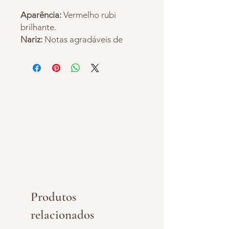
Aparência:
Vermelho rubi
brilhante.
Nariz:
Notas agradáveis de
cereja preta, cravo, grãos de
café e especiarias
Paladar:
Boa estrutura e
acidez.
Taninos elegantes.
Pareamento:
Costelas de porco,
cordeiro patagônico massas
com queijo ou molho de carne.
Servir a
: 16 - 18°C.
Produtos
relacionados