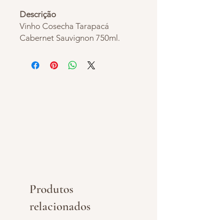
Descrição
Vinho Cosecha Tarapacá
Cabernet Sauvignon 750ml.
Vinho chileno tinto seco,
elaborado com uvas viníferas da
variedade Cabernet Sauvignon.
Sua cor é bordô e seu aroma
lembra frutas roxas maduras,
apresenta um sabor simples e
agradável com notas frescas.
Graduação alc. 12% vol - 750 ml
(vidro). Vinho importado do
Chile.
Produtos
relacionados