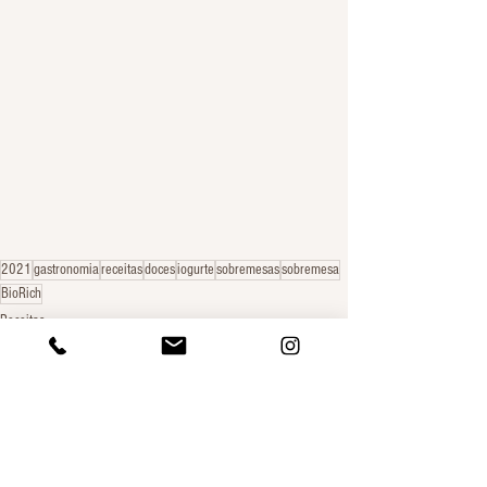
2021
gastronomia
receitas
doces
iogurte
sobremesas
sobremesa
BioRich
Receitas