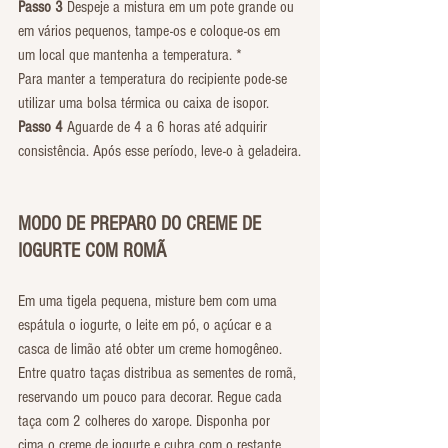
Passo 3
 Despeje a mistura em um pote grande ou 
em vários pequenos, tampe-os e coloque-os em 
um local que mantenha a temperatura. *
Para manter a temperatura do recipiente pode-se 
utilizar uma bolsa térmica ou caixa de isopor. 
Passo 4
 Aguarde de 4 a 6 horas até adquirir 
consistência. Após esse período, leve-o à geladeira.
MODO DE PREPARO DO CREME DE 
IOGURTE COM ROMÃ
Em uma tigela pequena, misture bem com uma 
espátula o iogurte, o leite em pó, o açúcar e a 
casca de limão até obter um creme homogêneo.
Entre quatro taças distribua as sementes de romã, 
reservando um pouco para decorar. Regue cada 
taça com 2 colheres do xarope. Disponha por 
cima o creme de iogurte e cubra com o restante 