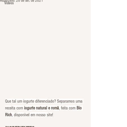
Atualizado:
20 de set. de 2021
Vídeos
Que tal um iogurte diferenciado? Separamos uma 
receita com 
iogurte natural e romã
, feita com
 Bio 
Rich
, disponível em nosso site!