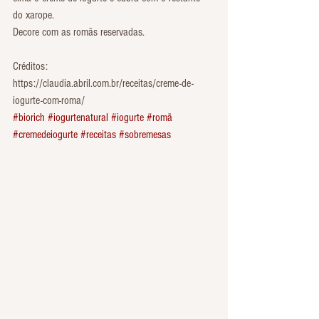
do xarope.
Decore com as romãs reservadas.
Créditos: 
https://claudia.abril.com.br/receitas/creme-de-
iogurte-com-roma/
#biorich
#iogurtenatural
#iogurte
#romã
#cremedeiogurte
#receitas
#sobremesas