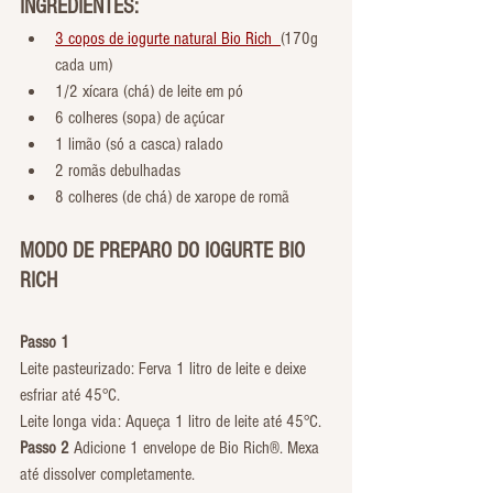
INGREDIENTES:
3 copos de iogurte natural Bio Rich  
(170g 
cada um)
1/2 xícara (chá) de leite em pó
6 colheres (sopa) de açúcar
1 limão (só a casca) ralado
2 romãs debulhadas
8 colheres (de chá) de xarope de romã
MODO DE PREPARO DO IOGURTE BIO 
RICH
Passo 1
Leite pasteurizado: Ferva 1 litro de leite e deixe 
esfriar até 45°C. 
Leite longa vida: Aqueça 1 litro de leite até 45°C. 
Passo 2 
Adicione 1 envelope de Bio Rich®. Mexa 
até dissolver completamente. 